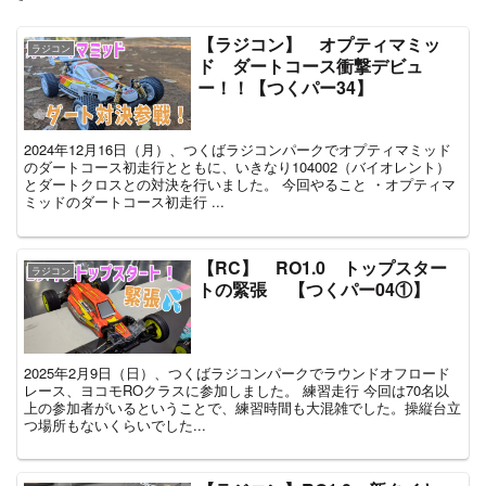
【ラジコン】 オプティマミッ
ラジコン
ド ダートコース衝撃デビュ
ー！！【つくパー34】
2024年12月16日（月）、つくばラジコンパークでオプティマミッド
のダートコース初走行とともに、いきなり104002（バイオレント）
とダートクロスとの対決を行いました。 今回やること ・オプティマ
ミッドのダートコース初走行 ...
【RC】 RO1.0 トップスター
ラジコン
トの緊張 【つくパー04①】
2025年2月9日（日）、つくばラジコンパークでラウンドオフロード
レース、ヨコモROクラスに参加しました。 練習走行 今回は70名以
上の参加者がいるということで、練習時間も大混雑でした。操縦台立
つ場所もないくらいでした...