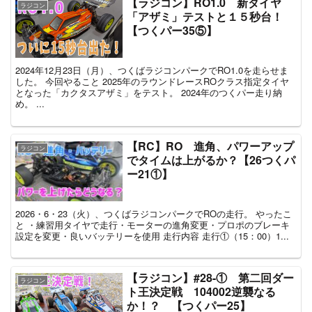
【ラジコン】RO1.0 新タイヤ
ラジコン
「アザミ」テストと１５秒台！
【つくパー35⑤】
2024年12月23日（月）、つくばラジコンパークでRO1.0を走らせま
した。 今回やること 2025年のラウンドレースROクラス指定タイヤ
となった「カクタスアザミ」をテスト。 2024年のつくパー走り納
め。 ...
【RC】RO 進角、パワーアップ
ラジコン
でタイムは上がるか？【26つくパ
ー21①】
2026・6・23（火）、つくばラジコンパークでROの走行。 やったこ
と ・練習用タイヤで走行・モーターの進角変更・プロポのブレーキ
設定を変更・良いバッテリーを使用 走行内容 走行①（15：00）1...
【ラジコン】#28-① 第二回ダー
ラジコン
ト王決定戦 104002逆襲なる
か！？ 【つくパー25】