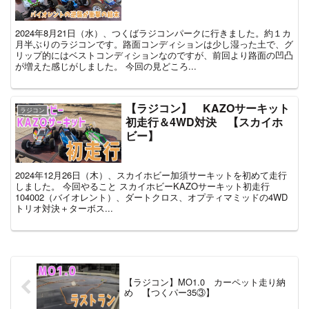
2024年8月21日（水）、つくばラジコンパークに行きました。約１カ
月半ぶりのラジコンです。路面コンディションは少し湿った土で、グ
リップ的にはベストコンディションなのですが、前回より路面の凹凸
が増えた感じがしました。 今回の見どころ...
【ラジコン】 KAZOサーキット
ラジコン
初走行＆4WD対決 【スカイホ
ビー】
2024年12月26日（木）、スカイホビー加須サーキットを初めて走行
しました。 今回やること スカイホビーKAZOサーキット初走行
104002（バイオレント）、ダートクロス、オプティマミッドの4WD
トリオ対決＋ターボス...
【ラジコン】MO1.0 カーペット走り納
め 【つくパー35③】