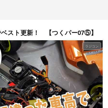
高でベスト更新！ 【つくパー07⑤】
ラジコン