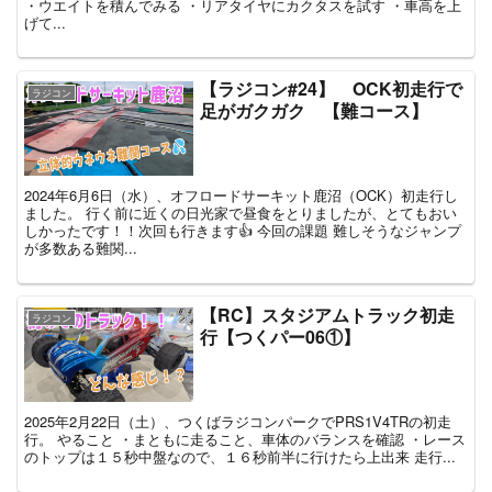
・ウエイトを積んでみる ・リアタイヤにカクタスを試す ・車高を上
げて...
【ラジコン#24】 OCK初走行で
ラジコン
足がガクガク 【難コース】
2024年6月6日（水）、オフロードサーキット鹿沼（OCK）初走行し
ました。 行く前に近くの日光家で昼食をとりましたが、とてもおい
しかったです！！次回も行きます👍 今回の課題 難しそうなジャンプ
が多数ある難関...
【RC】スタジアムトラック初走
ラジコン
行【つくパー06①】
2025年2月22日（土）、つくばラジコンパークでPRS1V4TRの初走
行。 やること ・まともに走ること、車体のバランスを確認 ・レース
のトップは１５秒中盤なので、１６秒前半に行けたら上出来 走行...