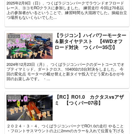
2025年2月9日（日）、つくばラジコンパークでラウンドオフロード
レース、ヨコモROクラスに参加しました。 練習走行 今回は70名以
上の参加者がいるということで、練習時間も大混雑でした。操縦台立
つ場所もないくらいでした...
【ラジコン】ハイパワーモーター
ラジコン
＆新タイヤテスト 【4WDオフ
ロード対決 つくパー35①】
2024年12月23日（月）、つくばラジコンパークのダートコースでオ
プティマミッド、ダートクロス、104002の3台対決をしました。 今
回の変化点 モーターの載せ替えと新タイヤ投入でどう変わるかが今
回のお楽しみです。 ・...
【RC】RO1.0 カクタスvsアザ
ラジコン
ミ 【つくパー07④】
２０２４・３・４、つくばラジコンパークでRO1.0の走行 やること
・フロントサスマウントの上に2mmのカラーを入れて位置を下げる