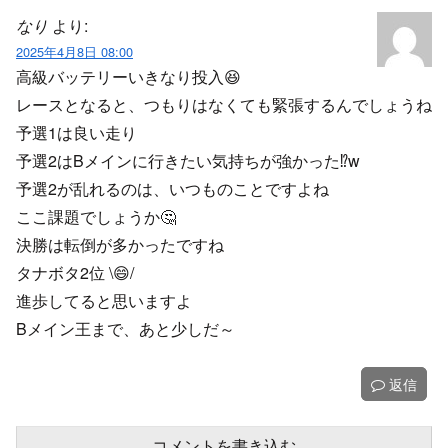
なり
より:
2025年4月8日 08:00
高級バッテリーいきなり投入😆
レースとなると、つもりはなくても緊張するんでしょうね
予選1は良い走り
予選2はBメインに行きたい気持ちが強かった⁉️w
予選2が乱れるのは、いつものことですよね
ここ課題でしょうか🤔
決勝は転倒が多かったですね
タナボタ2位 \😄/
進歩してると思いますよ
Bメイン王まで、あと少しだ～
返信
コメントを書き込む