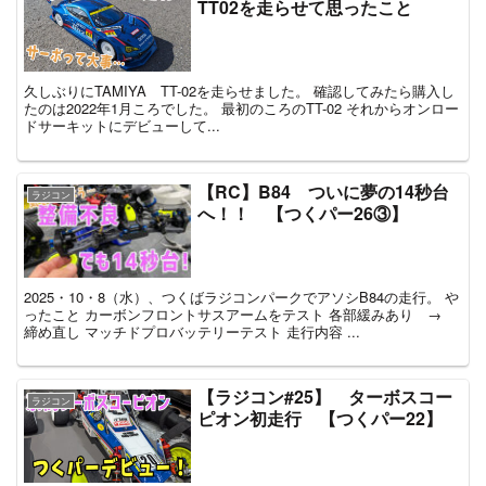
TT02を走らせて思ったこと
久しぶりにTAMIYA TT-02を走らせました。 確認してみたら購入し
たのは2022年1月ころでした。 最初のころのTT-02 それからオンロー
ドサーキットにデビューして...
【RC】B84 ついに夢の14秒台
ラジコン
へ！！ 【つくパー26③】
2025・10・8（水）、つくばラジコンパークでアソシB84の走行。 や
ったこと カーボンフロントサスアームをテスト 各部緩みあり →
締め直し マッチドプロバッテリーテスト 走行内容 ...
【ラジコン#25】 ターボスコー
ラジコン
ピオン初走行 【つくパー22】