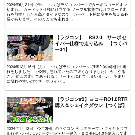
2024年6月21日（金）、つくばラジコンパークでターボスコーピオン
初走行。 カーペット仕様に仕立てる ノーマル状態ではオフロード走
行を前提とした車高とタイヤなので、カーペット用に変更を加える必
要があります。そのままでも走れま...
【ラジコン】 RS2.0 サーボセ
ラジコン
イバー仕様で走り込み 【つくパ
ー34】
2024年12月16日（月）、つくばラジコンパークでRS2.0の4回目の走
行をしました。（公開し忘れていたので遅くなりました） 今回やる
こと 前回の走行であっけなくサーボが壊れてしまいました。あまり
に壊れやすいのでサーボセイバ...
【ラジコン#2】ヨコモRO1.0RTR
ラジコン
購入＆シェイクダウン【つくば】
2024年1月12日、今年2回目のラジコン 今回のテーマ ・タイヤトラブ
ル解消・ハイボルテージバッテリー導入・ヨコモRO1.0を購入して走