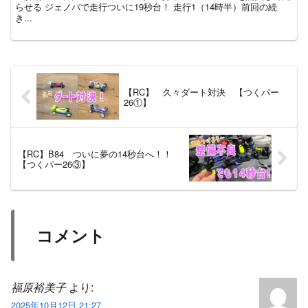
らせる ジェノバで走行ついに19秒台！ 走行1（14時半）前回の続
き...
【RC】 久々ダート対決 【つくパー
26①】
【RC】B84 ついに夢の14秒台へ！！
【つくパー26③】
コメント
福原裕美子
より:
2025年10月12日 21:27