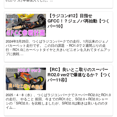
【ラジコン#12】目指せ
ラジコン
GFCC！？ジェノバ再始動【つく
パー10】
2024年3月25日、つくばラジコンパークでの走行。1月以来のジェノ
バカーペット走行です。 この日の課題 ・RO1.0で２週間ぶりの走
行・RO1.0にカーペットタイヤと大きいピニオンを入れてタイムアッ
プに挑戦 ...
【RC】良いとこ取りのスーパー
ラジコン
RO2.0 ver2で爆速なるか？【つく
パー11④】
2025・4・8（水）、つくばラジコンパークでスーパーRO2.0とRO1.0
の走行。 やること 前回、今までのRO1.0と、SO2.0＋RO2.0シャー
シの「SRO2.0」を比較しましたが、SRO2.0は動きは良いもののタ
イム...