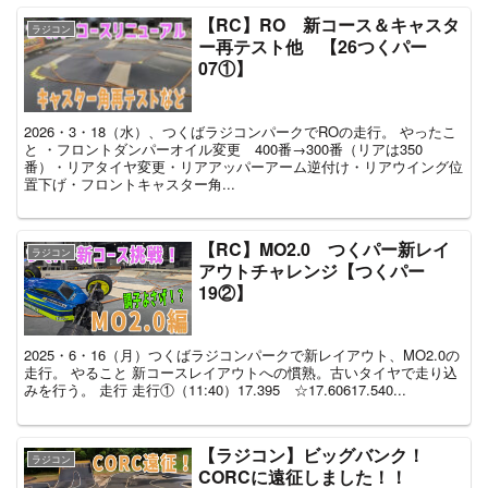
【RC】RO 新コース＆キャスタ
ラジコン
ー再テスト他 【26つくパー
07①】
2026・3・18（水）、つくばラジコンパークでROの走行。 やったこ
と ・フロントダンパーオイル変更 400番→300番（リアは350
番）・リアタイヤ変更・リアアッパーアーム逆付け・リアウイング位
置下げ・フロントキャスター角...
【RC】MO2.0 つくパー新レイ
ラジコン
アウトチャレンジ【つくパー
19②】
2025・6・16（月）つくばラジコンパークで新レイアウト、MO2.0の
走行。 やること 新コースレイアウトへの慣熟。古いタイヤで走り込
みを行う。 走行 走行①（11:40）17.395 ☆17.60617.540...
【ラジコン】ビッグバンク！
ラジコン
CORCに遠征しました！！