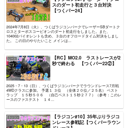
スのダート初走行と３台対決
【つくパー24】
2024年7月8日（火）、つくばラジコンパークでレーザーSBダートク
ロスとターボスコーピオンのダート初走行をしました。また、
104002バイオレントも含め、３台のオフロードタイム対決をしまし
た。 この日のやりたいこと メインは...
【RC】MO2.0 ラストレースが2
レース
秒で終わる 【つくパー22②】
2025・7・13（日）、つくばラジコンパークでラウンドレース7月戦
4WDクラスに参加。 予選１ ３位 （全体２０位／２５名） ベスト
ラップ １５秒５０６ （自己ベスト１５秒２７７）（参考：このレ
ースのファステスト １４...
【ラジコン#10】35年ぶりラジコ
ラジコン
ンレース参戦記【つくパーラウン
ドレース】