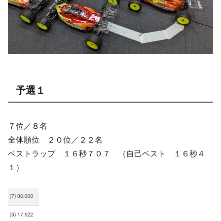
予選１
７位／８名
全体順位 ２０位／２２名
ベストラップ １６秒７０７ （自己ベスト １６秒４
１）