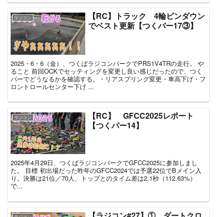
【RC】トラック 4輪ピンダウン
ラジコン
でベスト更新【つくパー17③】
2025・6・6（金）、つくばラジコンパークでPRS1V4TRの走行。 や
ること 前回OCKでセッティングを変更し良い感じだったので、つく
パーでどうなるかを確認する。・リアスプリング変更・車高下げ・フ
ロントロールセンター下げ ...
【RC】 GFCC2025レポート
ラジコン
【つくパー14】
2025年4月29日、つくばラジコンパークでGFCC2025に参加しまし
た。 目標 初出場だった昨年のGFCC2024では予選22位でBメイン入
り。決勝は21位／70人、トップとのタイム差は2.1秒（112.63%）
で...
【ラジコン#27】① ダートクロ
ラジコン