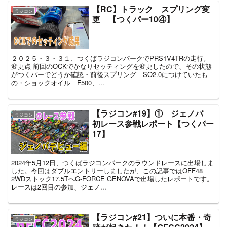
【RC】トラック スプリング変
ラジコン
更 【つくパー10④】
２０２５・３・３１、つくばラジコンパークでPRS1V4TRの走行。
変更点 前回のOCKでかなりセッティングを変更したので、その状態
がつくパーでどうか確認・前後スプリング SO2.0につけていたも
の・ショックオイル F500、...
【ラジコン#19】① ジェノバ
ラジコン
初レース参戦レポート【つくパー
17】
2024年5月12日、つくばラジコンパークのラウンドレースに出場しま
した。今回はダブルエントリーしましたが、この記事ではOFF48
2WDストック17.5TへG-FORCE GENOVAで出場したレポートです。
レースは2回目の参加、ジェノ...
【ラジコン#21】ついに本番・奇
ラジコン