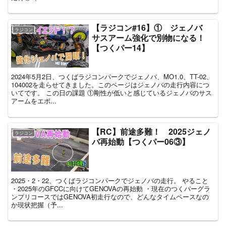
【ラジコン#16】① ジェノバ
ラジコン
サスアーム強化で別物になる！
【つくパー14】
2024年5月2日、つくばラジコンパークでジェノバ、MO1.0、TT-02、
104002を走らせてきました。このページはジェノバの走行内容につ
いてです。 この日の課題 ①剛性が低いと感じているジェノバのサス
アームをエポ...
【RC】前途多難！ 2025ジェノ
ラジコン
バ再始動【つくパー06③】
2025・2・22、つくばラジコンパークでジェノバの走行。 やること
・2025年のGFCCに向けてGENOVAの再始動 ・現在のつくパーグラ
ンプリコースではGENOVA初走行なので、どんなタイムペースなの
か現状把握（予...