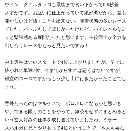
ウイン、クアルタラロも最後まで食い下がって0.5秒差、
さすがです。お互いに仕上がっていて絶好調だから、差も
開かないけど抜くことも出来ない。膠着状態の多いレース
でした。バトルもしてほしかったけれど、ハイレベルな走
りと緊張感ある展開だったと思います。主役同士が全力を
出し合うレースをもっと見たいですね！
中上選手はいいスタートで4位に上がりましたが、早々に
抜かれて単独7位。今までからすれば悪くはないですが、
得意のコースですからもう少し上に行きたかったことでし
ょう。
意外だったのはマルケスで、ボロボロになるかと思いき
や、できる限りのことをやって、無茶をせずにまとめると
いう玄人好みの仕事を成し遂げていましたね。ミラー、エ
スパルガロ兄とやりあって4位ということで、本人も喜ん