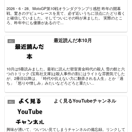
2026・6・28、MotoGP第10戦オランダグランプリ感想 昨年の開幕
戦、驚きのデビューレースを見て、必ず近いうちに頂点にたどり着く
と確信していました。そしてついにその時が来ました。 実際のとこ
ろ、昨年中にも優勝があるので...
最近読んだ本10月
雑記
10月は5冊読みました。最初に読んだ密室黄金時代の殺人 雪の館と六
つのトリック (宝島社文庫)は殺人事件の割にはライトな雰囲気でした
が、2冊目以降は、「時代や抗えない力に翻弄される人生」とか「過
ち」「怒りや憎しみ」みたいなどろどろと重たい...
よく見るYouTubeチャンネル
雑記
興味が湧いて、ついつい見てしまうチャンネルの備忘録。リンクして