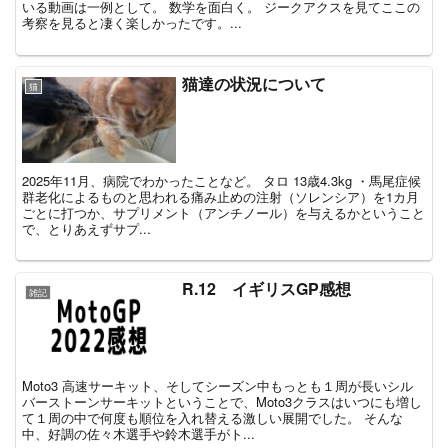
いる動画は一例として。 数学を面白く。 ジークアクスを見てここの
考察を見ると凄く楽しかったです。...
猫達の状況について
猫
2025年11月、病院でわかったことなど。 タロ 13歳4.3kg ・馬尾症候
群老化によるものと思われる痛み止めの注射（ソレンシア）を1カ月
ごとに打つか、サプリメント（アンチノール）を与えるかということ
で、とりあえずサプ...
R.12 イギリスGP感想
雑記
Moto3 高速サーキット、そしてシーズン中もっとも１周が長いシル
バーストーンサーキットということで、Moto3クラスはいつにも増し
て１周の中で何度も順位を入れ替える激しい展開でした。 そんな
中、好調の佐々木選手や鈴木選手がト...