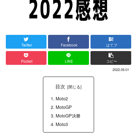
Twitter
Facebook
はてブ
Pocket
LINE
コピー
2022.05.01
目次
Moto2
MotoGP
MotoGP決勝
Moto3