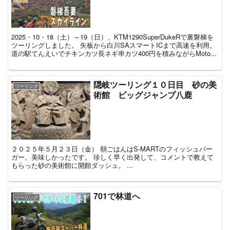
2025・10・18（土）～19（日）、KTM1290SuperDukeRで裏磐梯を
ツーリングしました。 矢板から白川SAスマートICまで高速を利用。
道の駅てんえいでチキンカツ長ネギ串カツ400円を積みながらMoto...
隠岐ツーリング１０日目 砂の美
ツーリング
術館 ビッグジャンプ八鹿
２０２５年５月２３日（金） 朝ごはんはS-MARTのフィッシュバー
ガー。美味しかったです。 珍しく早く出発して、コメントで教えて
もらった砂の美術館に開館ダッシュ。 ...
701で林道へ
ツーリング