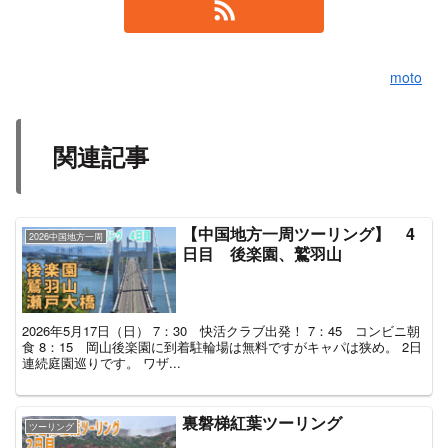
moto
関連記事
【中国地方一周ツーリング】 4
2026中国地方一周
日目 後楽園、鷲羽山
2026年5月17日（日） 7：30 快活クラブ出発！ 7：45 コンビニ朝
食 8：15 岡山後楽園に到着駐輪場は無料ですがキャパは狭め。 2日
連続庭園巡りです。 ワザ...
裏磐梯紅葉ツーリング
ツーリング