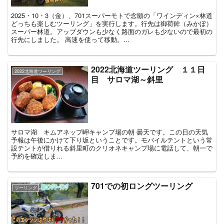
2025・10・3（金）、701スーパーモトで念願の「ワインディン×林道
どっちも楽しむツーリング」を実行します。行先は御荷鉾（みかぼ）
スーパー林道。アップダウンも少なく路面のガレも少ないので最初の
行先にしました。 高速を使って移動。...
2022北海道ツーリング １１日
2022北海道ツーリング
目 サロマ湖～斜里
サロマ湖 キムアネップ岬キャンプ場の朝 曇天です。この日の天気
予報は午後にかけて下り坂ということです。モバイルテントという常
設テントが借りれる斜里町のクリオネキャンプ場に電話して、朝一で
予約を確定しま...
701での初ロングツーリング
ツーリング