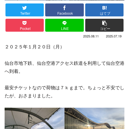
Twitter
Facebook
はてブ
Pocket
LINE
コピー
2025.08.11
2025.07.19
２０２５年１月２０日（月）
仙台市地下鉄、仙台空港アクセス鉄道を利用して仙台空港
へ到着。
最安チケットなので荷物は７ｋｇまで。ちょっと不安でし
たが、おさまりました。