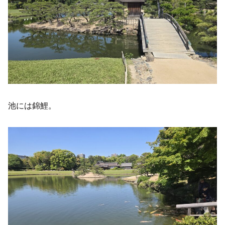
池には錦鯉。