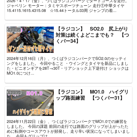
2026・4・17（金）、つくばラジコンパークでダートコースを走行。
ジャベリン モーター：タミヤスポーツチューン 走行①中華タイヤ
15.4115.1615.4315.08 ☆15.44トータル33周 ジャンプの着...
【ラジコン】 SO2.0 尻上がり
ラジコン
対策は続くよどこまでも？ 【つ
くパー34】
2024年12月16日（月）、つくばラジコンパークでSO2.0のセッティ
ングをしました。 今回やること ・ウイングとタイヤを新品にしまし
た・ピニオンギアを28T→30T・リアショック上下逆付け ショックは
MO1.0につけ...
【ラジコン】 MO1.0 ハイグリ
ラジコン
ップ路面練習 【つくパー31】
2024年11月22日（金）、つくばラジコンパークでMO1.0での練習を
しました。 今回の課題 前回の走行では路面のグリップが上がったた
めに転倒やコースアウトが頻発し、走り辛い状況になってしまいまし
た。 今回もグリップは...