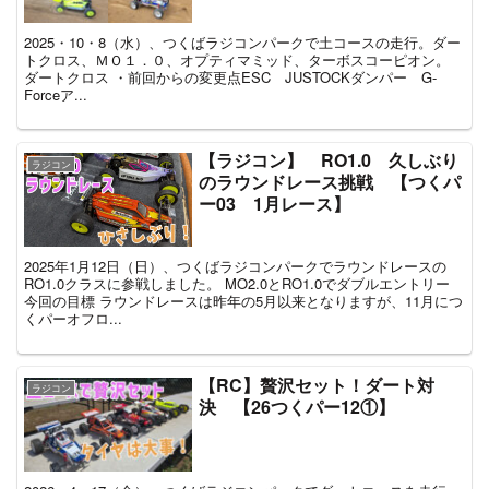
2025・10・8（水）、つくばラジコンパークで土コースの走行。ダー
トクロス、ＭＯ１．０、オプティマミッド、ターボスコーピオン。
ダートクロス ・前回からの変更点ESC JUSTOCKダンパー G-
Forceア...
【ラジコン】 RO1.0 久しぶり
ラジコン
のラウンドレース挑戦 【つくパ
ー03 1月レース】
2025年1月12日（日）、つくばラジコンパークでラウンドレースの
RO1.0クラスに参戦しました。 MO2.0とRO1.0でダブルエントリー
今回の目標 ラウンドレースは昨年の5月以来となりますが、11月につ
くパーオフロ...
【RC】贅沢セット！ダート対
ラジコン
決 【26つくパー12①】