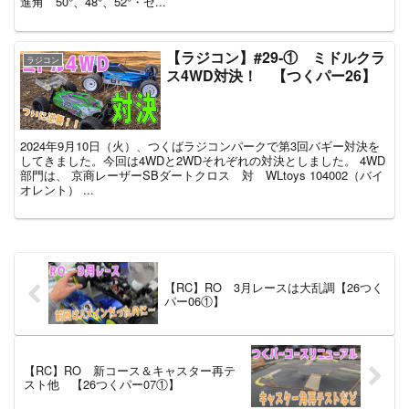
進角 50°、48°、52°・セ...
【ラジコン】#29‐① ミドルクラ
ラジコン
ス4WD対決！ 【つくパー26】
2024年9月10日（火）、つくばラジコンパークで第3回バギー対決を
してきました。今回は4WDと2WDそれぞれの対決としました。 4WD
部門は、 京商レーザーSBダートクロス 対 WLtoys 104002（バイ
オレント） ...
【RC】RO 3月レースは大乱調【26つく
パー06①】
【RC】RO 新コース＆キャスター再テ
スト他 【26つくパー07①】