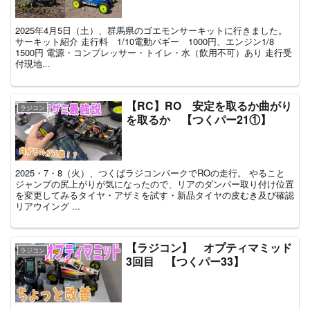
2025年4月5日（土）、群馬県のゴエモンサーキットに行きました。
サーキット紹介 走行料 1/10電動バギー 1000円、エンジン1/8
1500円 電源・コンプレッサー・トイレ・水（飲用不可）あり 走行受
付現地...
【RC】RO 安定を取るか曲がり
ラジコン
を取るか 【つくパー21①】
2025・7・8（火）、つくばラジコンパークでROの走行。 やること
ジャンプの尻上がりが気になったので、リアのダンパー取り付け位置
を変更してみるタイヤ・アザミを試す・新品タイヤの皮むき及び確認
リアウイング ...
【ラジコン】 オプティマミッド
ラジコン
3回目 【つくパー33】