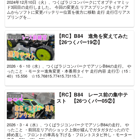
2024年12月10日（火）、つくばラジコンパークにてオプティマミッ
ド3回目の走行しました。 今回の変更点 リアスプリングをミディア
ムからソフトに変更バッテリー位置を後方に移動 走行 走行①リアス
プリングを...
【RC】B84 進角を変えてみた
ラジコン
【26つくパー19②】
2026・6・10（水）、つくばラジコンパークでアソシB84の走行。 や
ったこと ・モーター進角変更・本番用タイヤ 走行内容 走行①（15：
40）15.556 ☆15.76815.77415.73115.7...
【RC】B84 レース前の集中テ
ラジコン
スト 【26つくパー05②】
2026・3・4（水）、つくばラジコンパークでアソシB84の走行。 や
ったこと ・前回左リアのショック上側が緩んでガタガタだったので
締め直し・フロントの車高を下げる・フロントスタビ外し・モーター