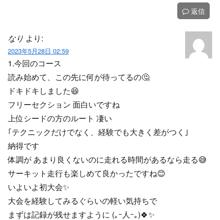
返信
なり
より:
2023年5月28日 02:59
1.今回のコース
読み始めて、この先に何が待ってるの🤔
ドキドキしました😆
フリーセクション 面白いですね
上位シードの方のルート 凄い
｢テクニックだけでなく、経験でも大きく差がつく｣
納得です
体調が あまり良くないのに走れる時間があるなら走る😅
サーキット走行も楽しめて良かったですね😊
いよいよ初大会✨
大会を経験してみるぐらいの軽い気持ちで
まずは記録が残せますように (｡ｰ人ｰ｡)🍀✨