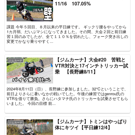
11/16 107.05%
課題 今年５回目、８月以来の平日練です。 ギックリ腰をやってから
1カ月弱、だいぶマシになってきました。その間、大会２回と前日練
習１回のみでしたが、全て１１０％を切れたし、フォーク突き出しの
変更でかなり乗りやすく...
【ジムカーナ】大会#20 苦戦と
ジムカーナ
VTR対決と17インチトリッカー試
乗 【長野練8/11】
2024年8月11日（日）、長野練に参加しました。32℃ということで、
前日よりさらに暑いなかの戦いでした。午後の練習ではgenrou氏の
VTRを借りて勝負。さらにハタマチ氏のトリッカーを試乗させてもら
いました。 今回の目標 前...
【ジムカーナ】トミンはやっぱり
ジムカーナ
体にキツイ【平日練12/4】