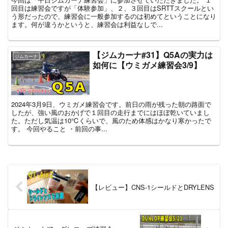
回目は練習会ですが「体験参加」、２、３回目はSRTTスクールとい
う形だったので、練習会に一般参加するのは初めてということになり
ます。何が違うかというと、練習会は利益なしで...
【ジムカーナ#31】Q5Aの実力は
ジムカーナ
如何に【ウミガメ練習会3/9】
2024年3月9日、ウミガメ練習会です。前日の雨が残った朝の路面で
したが、強い風のおかげで１回目の走行までにはほぼ乾いていまし
た。ただし気温は10℃くらいで、風のため体感はかなり寒かったで
す。 今回やること ・前回の事...
【レビュー】CNS-1シールドとDRYLENS