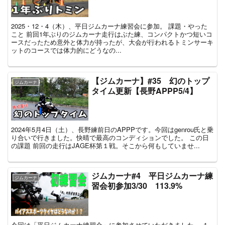
2025・12・4（木）、平日ジムカーナ練習会に参加。 課題・やった
こと 前回1年ぶりのジムカーナ走行はぶた練、コンパクトかつ短いコ
ースだったため意外と体力が持ったが、大会が行われるトミンサーキ
ットのコースでは体力的にどうなの...
【ジムカーナ】#35 幻のトップ
ジムカーナ
タイム更新【長野APPP5/4】
2024年5月4日（土）、長野練前日のAPPPです。今回はgenrou氏と乗
り合いで行きました。快晴で最高のコンディションでした。 この日
の課題 前回の走行はJAGE杯第１戦。そこから何もしていませ...
ジムカーナ#4 平日ジムカーナ練
ジムカーナ
習会初参加3/30 113.9%
今回は「平日ジムカーナ練習会」に参加させていただきました。 １